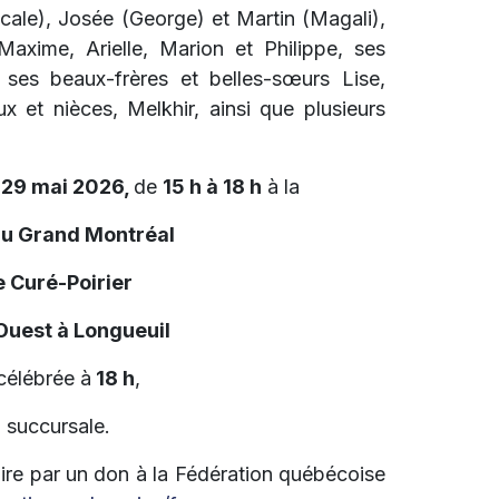
scale), Josée (George) et Martin (Magali),
 Maxime, Arielle, Marion et Philippe, ses
 ses beaux-frères et belles-sœurs Lise,
 et nièces, Melkhir, ainsi que plusieurs
 29 mai 2026,
de
15 h à 18 h
à la
du Grand Montréal
 Curé-Poirier
 Ouest à Longueuil
célébrée à
18 h
,
a succursale.
re par un don à la Fédération québécoise