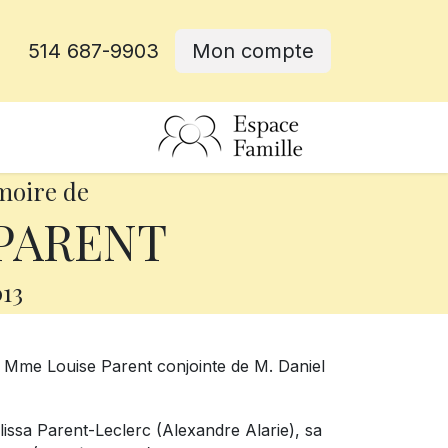
514 687-9903
Mon compte
rative
moire de
 PARENT
13
e Mme Louise Parent conjointe de M. Daniel
Mélissa Parent-Leclerc (Alexandre Alarie), sa