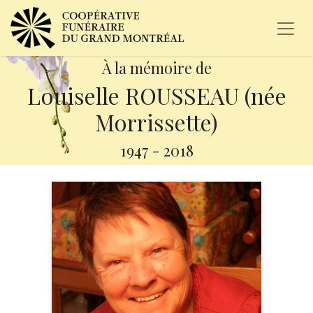
À la mémoire de
Louiselle ROUSSEAU (née
Morrissette)
1947
-
2018