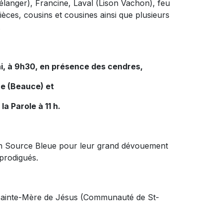
langer), Francine, Laval (Lison Vachon), feu
èces, cousins et cousines ainsi que plusieurs
.
ai, à 9h30, en présence des cendres,
ore (Beauce) et
la Parole à 11 h.
son Source Bleue pour leur grand dévouement
 prodigués.
 Sainte-Mère de Jésus (Communauté de St-
: