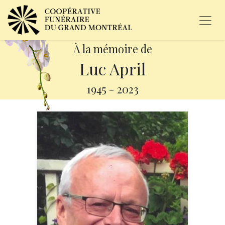
À la mémoire de
Luc April
1945
-
2023