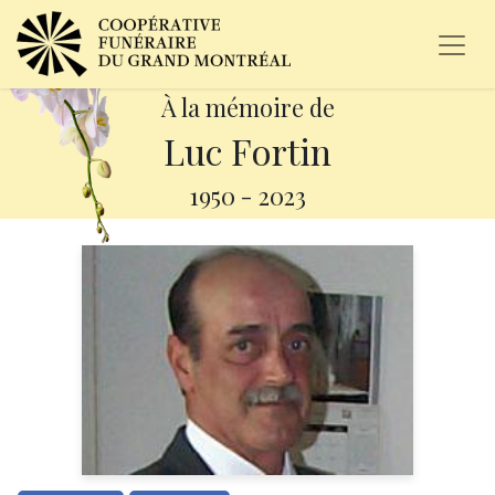
À la mémoire de
Luc Fortin
1950
-
2023