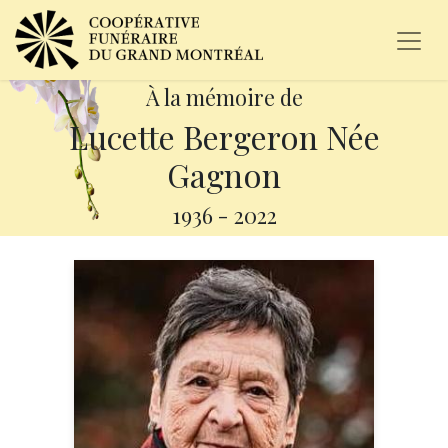
À la mémoire de
Lucette Bergeron Née
Gagnon
1936
-
2022