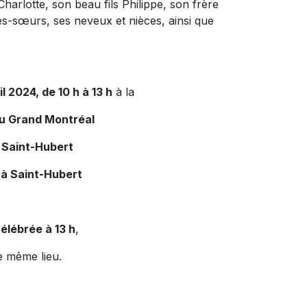
harlotte, son beau fils Philippe, son frère
es-sœurs, ses neveux et nièces, ainsi que
il 2024, de 10 h à 13 h
à la
du Grand Montréal
 Saint-Hubert
 à Saint-Hubert
élébrée à 13 h
,
e même lieu.