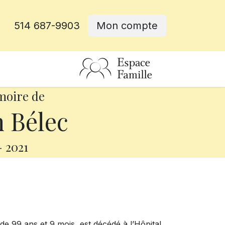
514 687-9903
Mon compte
rative
moire de
 Bélec
-
2021
 de 99 ans et 9 mois, est décédé à l’Hôpital