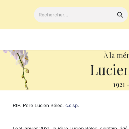
ferts
Devenir membre
Votre coopé
À la mé
Lucien
1921
RIP. Père Lucien Bélec,
c.s.sp
.
Le 9 janvier 2021, le Père Lucien Bélec, spiritain, âgé