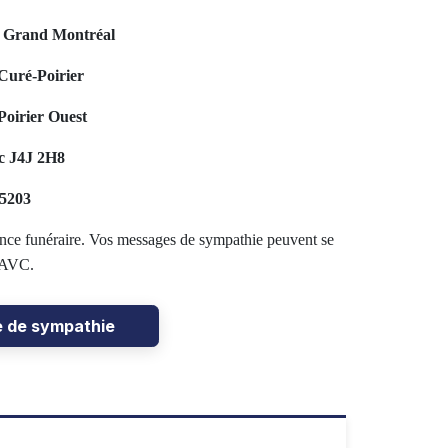
u Grand Montréal
Curé-Poirier
oirier Ouest
c J4J 2H8
-5203
idence funéraire. Vos messages de sympathie peuvent se
l’AVC.
e de sympathie