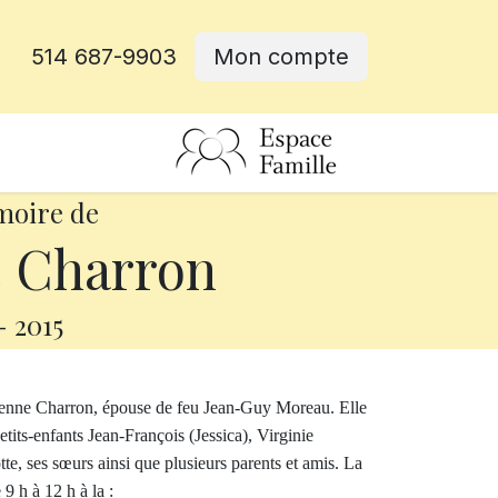
514 687-9903
Mon compte
rative
moire de
 Charron
-
2015
ienne Charron, épouse de feu Jean-Guy Moreau. Elle
petits-enfants Jean-François (Jessica), Virginie
tte, ses sœurs ainsi que plusieurs parents et amis. La
9 h à 12 h à la :