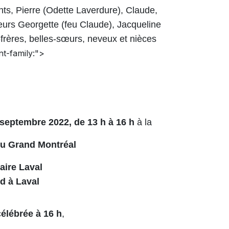
nts, Pierre (Odette Laverdure), Claude,
œurs Georgette (feu Claude), Jacqueline
frères, belles-sœurs, neveux et nièces
nt-family:">
 septembre 2022, de 13 h à 16 h
à la
du Grand Montréal
aire Laval
d à Laval
élébrée à 16 h
,