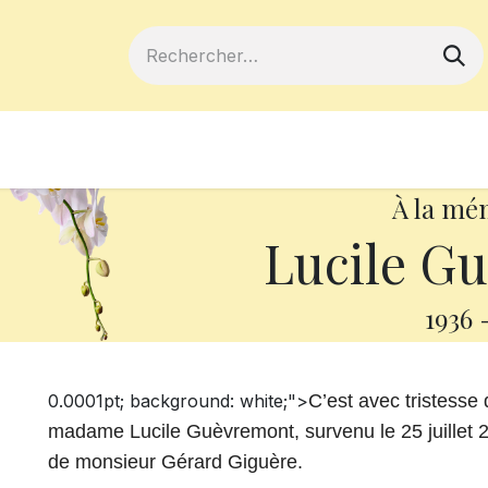
ferts
Devenir membre
Votre coopé
À la mé
Lucile G
1936
0.0001pt; background: white;">
C’est avec tristess
madame Lucile Guèvremont, survenu le 25 juillet 20
de monsieur Gérard Giguère.