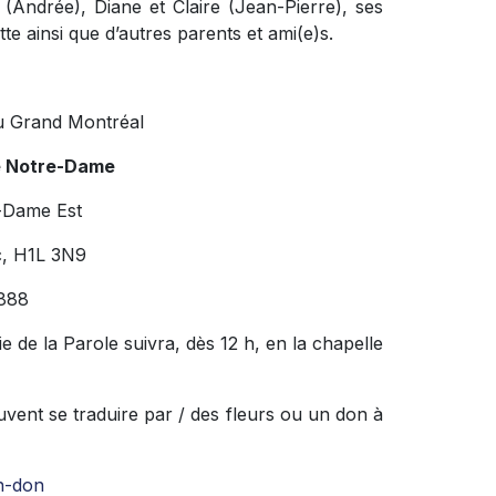
 (Andrée), Diane et Claire (Jean-Pierre), ses
te ainsi que d’autres parents et ami(e)s.
u Grand Montréal
e Notre-Dame
-Dame Est
c, H1L 3N9
888
e de la Parole suivra, dès 12 h, en la chapelle
vent se traduire par / des fleurs ou un don à
n-don