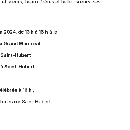
s et sœurs, beaux-frères et belles-sœurs, ses
in 2024, de 13 h à 16 h
à la
du Grand Montréal
 Saint-Hubert
 à Saint-Hubert
élébrée à 16 h
,
 funéraire Saint-Hubert.