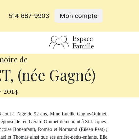
514 687-9903
Mon compte
rative
moire de
T, (née Gagné)
-
2014
 14 août à l’âge de 92 ans, Mme Lucille Gagné-Ouimet,
 l’épouse de feu Gérard Ouimet demeurant à St-Jacques-
Françoise Bonenfant), Roméo et Normand (Eileen Peat) ;
el et Thomas ainsi que ses arrière-petits-enfants. Elle