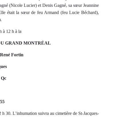
Gagné (Nicole Lucier) et Denis Gagné, sa sœur Jeannine
 Elle était la sœur de feu Armand (feu Lucie Béchard),
.
h à 12 h à la
DU GRAND MONTRÉAL
 René Fortin
ques
, Qc
355
12 h 30. L’inhumation suivra au cimetière de St-Jacques-