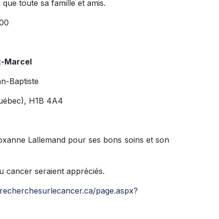
i que toute sa famille et amis.
 00
nt-Marcel
an-Baptiste
Québec), H1B 4A4
 Roxanne Lallemand pour ses bons soins et son
du cancer seraient appréciés.
erecherchesurlecancer.ca/page.aspx?