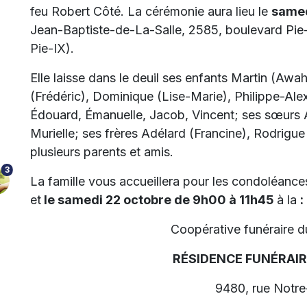
feu Robert Côté. La cérémonie aura lieu le
samed
Jean-Baptiste-de-La-Salle, 2585, boulevard Pie
Pie-IX).
Elle laisse dans le deuil ses enfants Martin (Awa
(Frédéric), Dominique (Lise-Marie), Philippe-Ale
Édouard, Émanuelle, Jacob, Vincent; ses sœurs Al
Murielle; ses frères Adélard (Francine), Rodrigue 
plusieurs parents et amis.
3
La famille vous accueillera pour les condoléance
et
le samedi 22 octobre de 9h00 à 11h45
à la
:
Coopérative funéraire 
RÉSIDENCE FUNÉRAI
9480, rue Notr