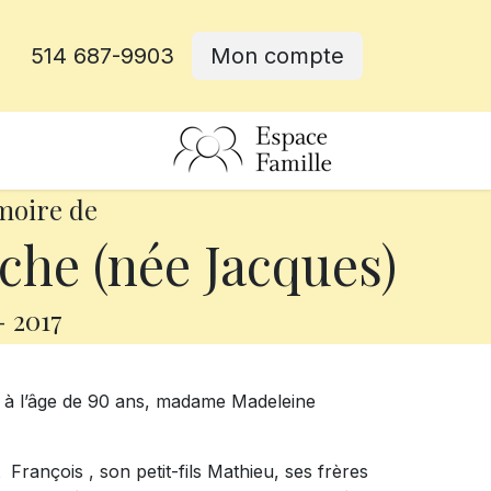
514 687-9903
Mon compte
rative
moire de
he (née Jacques)
-
2017
e à l’âge de 90 ans, madame Madeleine
t François , son petit-fils Mathieu, ses frères