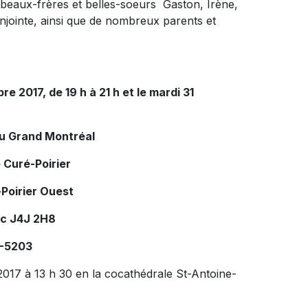
beaux-frères et belles-soeurs Gaston, Irène,
onjointe, ainsi que de nombreux parents et
bre 2017, de 19 h à 21 h et le mardi 31
du Grand Montréal
 Curé-Poirier
Poirier Ouest
ec J4J 2H8
7-5203
 2017 à 13 h 30 en la cocathédrale St-Antoine-