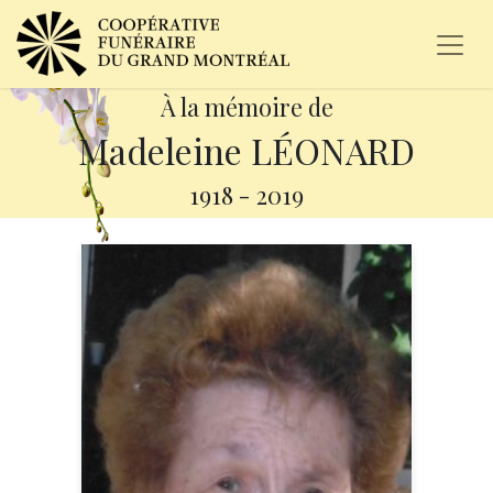
À la mémoire de
Madeleine LÉONARD
1918
-
2019