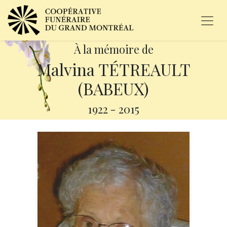
À la mémoire de
Malvina TÉTREAULT
(BABEUX)
1922
-
2015