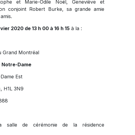
istophe et Marie-Odile Noël, Geneviève et
on conjoint Robert Burke, sa grande amie
amis.
vier 2020 de 13 h 00 à 16 h 15
à la :
u Grand Montréal
e Notre-Dame
-Dame Est
c, H1L 3N9
888
a salle de cérémonie de la résidence