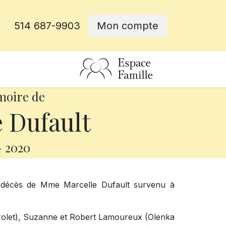
514 687-9903
Mon compte
rative
moire de
 Dufault
-
2020
e décès de Mme Marcelle Dufault survenu à
 Drolet), Suzanne et Robert Lamoureux (Olenka