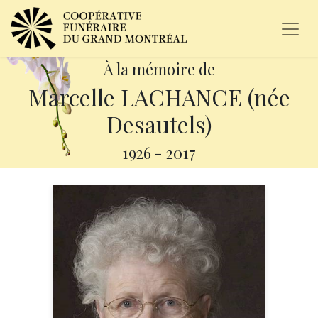
À la mémoire de
Marcelle LACHANCE (née
Desautels)
1926
-
2017