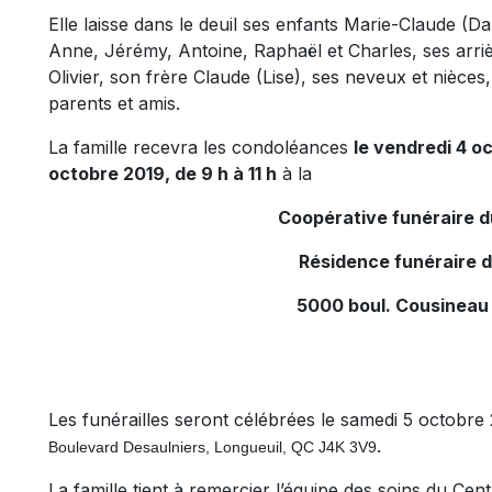
Elle laisse dans le deuil ses enfants Marie-Claude (Da
Anne, Jérémy, Antoine, Raphaël et Charles, ses arriè
Olivier, son frère Claude (Lise), ses neveux et nièces
parents et amis.
La famille recevra les condoléances
le vendredi 4 o
octobre 2019, de 9 h à 11 h
à la
Coopérative funéraire 
Résidence funéraire 
5000 boul. Cousineau
Les funérailles seront célébrées le samedi 5 octobre 
.
Boulevard Desaulniers, Longueuil, QC J4K 3V9
La famille tient à remercier l’équipe des soins du 