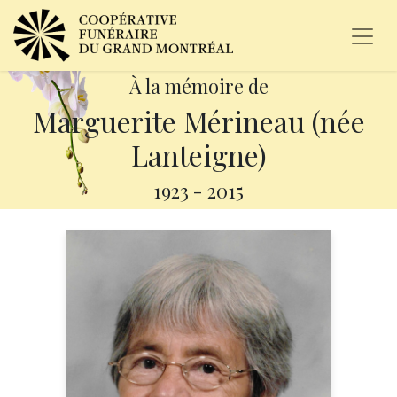
À la mémoire de
Marguerite Mérineau (née
Lanteigne)
1923
-
2015