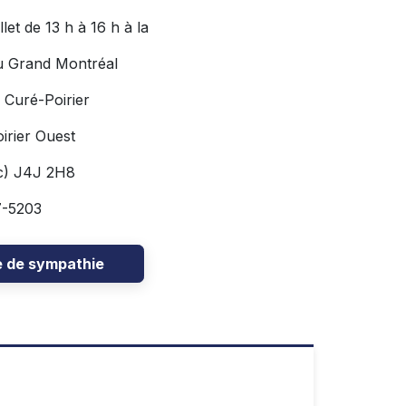
let de 13 h à 16 h à la
u Grand Montréal
 Curé-Poirier
irier Ouest
c) J4J 2H8
7-5203
e de sympathie