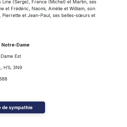
s Line (Serge), France (Michel) et Martin, ses
ne et Frédéric, Naomi, Amélie et William, son
e, Pierrette et Jean-Paul, ses belles-sœurs et
e Notre-Dame
-Dame Est
c, H1L 3N9
888
e de sympathie