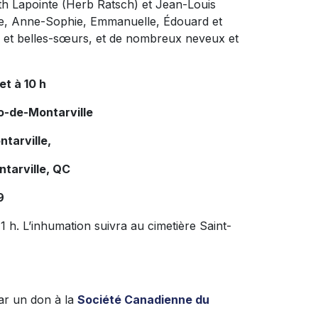
eth Lapointe (Herb Ratsch) et Jean-Louis
ique, Anne-Sophie, Emmanuelle, Édouard et
s et belles-sœurs, et de nombreux neveux et
let à 10 h
o-de-Montarville
tarville,
tarville, QC
9
1 h. L’inhumation suivra au cimetière Saint-
ar un don à la
Société Canadienne du