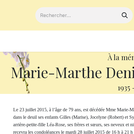
ferts
Devenir membre
Votre coopé
À la mé
Marie-Marthe Deni
1935
Le 23 juillet 2015, à l’âge de 79 ans, est décédée Mme Marie-M
dans le deuil ses enfants Gilles (Marise), Jocelyne (Robert) et Sy
arrière-petite-fille Léa-Rose, ses frères et sœurs, ses neveux et n
recevra les condoléances le mardi 28 juillet 2015 de 16 h à 21 h e