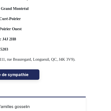
u Grand Montréal
Curé-Poirier
oirier Ouest
c J4J 2H8
-5203
 (1111, rue Beauregard, Longueuil, QC, J4K 3V9).
e de sympathie
familles gosselin