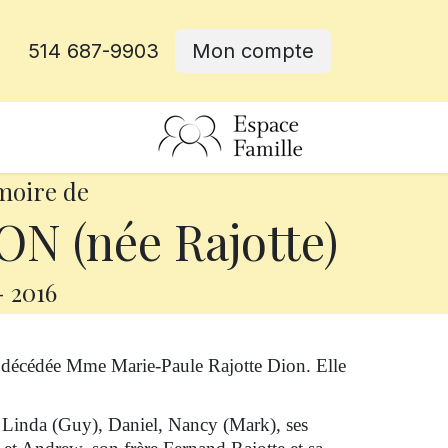
514 687-9903
Mon compte
rative
moire de
N (née Rajotte)
-
2016
st décédée Mme Marie-Paule Rajotte Dion.
Elle
), Linda (Guy), Daniel, Nancy (Mark), ses