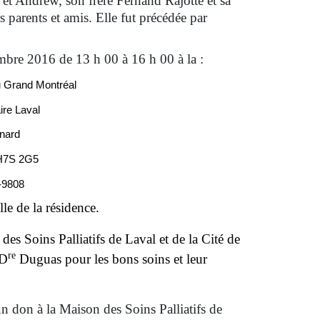
 et Andrew, son frère Fernand Rajotte et sa
 parents et amis. Elle fut précédée par
mbre 2016 de 13 h 00 à 16 h 00 à la :
u Grand Montréal
ire Laval
nard
 H7S 2G5
4-9808
le de la résidence.
des Soins Palliatifs de Laval et de la Cité de
re
 D
Duguas pour les bons soins et leur
n don à la Maison des Soins Palliatifs de