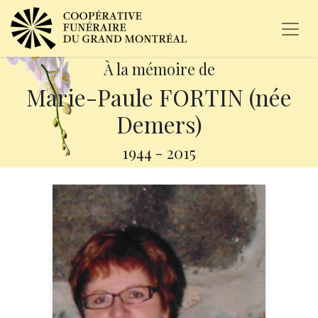
À la mémoire de
Marie-Paule FORTIN (née
Demers)
1944
-
2015