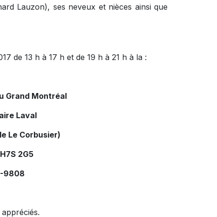
hard Lauzon), ses neveux et nièces ainsi que
7 de 13 h à 17 h et de 19 h à 21 h à la :
du Grand Montréal
aire Laval
le Le Corbusier)
 H7S 2G5
34-9808
 appréciés.