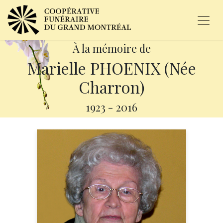
À la mémoire de
Marielle PHOENIX (Née
Charron)
1923
-
2016