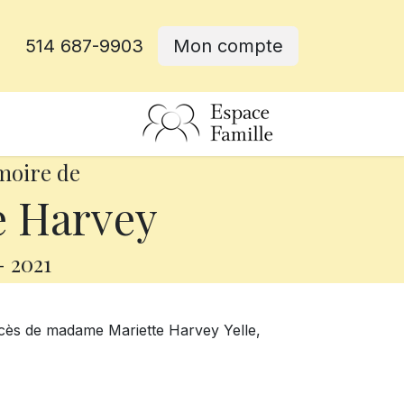
514 687-9903
Mon compte
rative
moire de
e Harvey
-
2021
écès de madame Mariette Harvey Yelle,