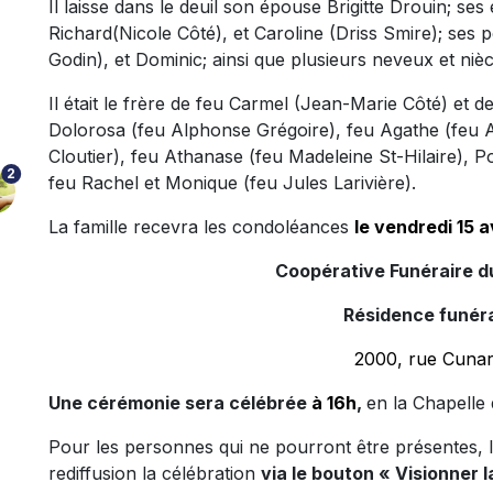
Il laisse dans le deuil son épouse Brigitte Drouin; se
Richard(Nicole Côté), et Caroline (Driss Smire); ses 
Godin), et Dominic; ainsi que plusieurs neveux et nièc
Il était le frère de feu Carmel (Jean-Marie Côté) et de
Dolorosa (feu Alphonse Grégoire), feu Agathe (feu Al
Cloutier), feu Athanase (feu Madeleine St-Hilaire), P
2
feu Rachel et Monique (feu Jules Larivière).
La famille recevra les condoléances
le vendredi 15 a
Coopérative Funéraire d
Résidence funéra
2000, rue Cunar
Une cérémonie sera célébrée
à 16h
,
en la Chapelle 
Pour les personnes qui ne pourront être présentes, la
rediffusion la célébration
via le bouton « Visionner l