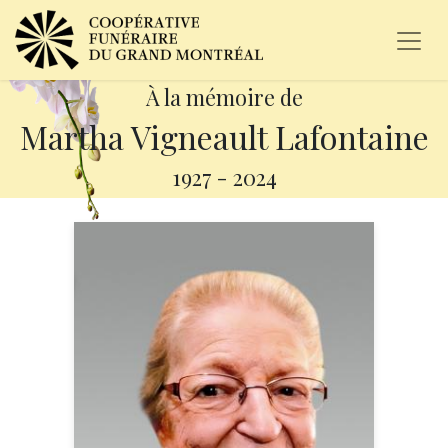
À la mémoire de
Martha Vigneault Lafontaine
1927
-
2024