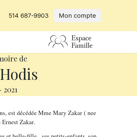
514 687-9903
Mon compte
rative
moire de
Hodis
-
2021
 ans, est décédée Mme Mary Zakar ( nee
 Ernest Zakar.
es et belle-fille, ses petits-enfants, son