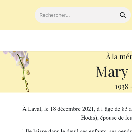
ferts
Devenir membre
Votre coopé
À la mé
Mary 
1938
À Laval, le 18 décembre 2021, à l’âge de 83
Hodis), épouse de feu
Elle laisse dans le deuil ses enfants, ses gendr