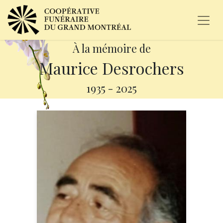
À la mémoire de
Maurice Desrochers
1935
-
2025