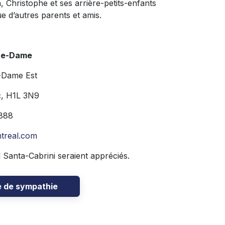
 Christophe et ses arrière-petits-enfants
e d’autres parents et amis.
re-Dame
-Dame Est
c, H1L 3N9
888
treal.com
l Santa-Cabrini seraient appréciés.
e de sympathie