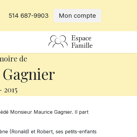
514 687-9903
Mon compte
rative
moire de
 Gagnier
-
2015
cédé Monsieur Maurice Gagnier. Il part
élène (Ronald) et Robert, ses petits-enfants