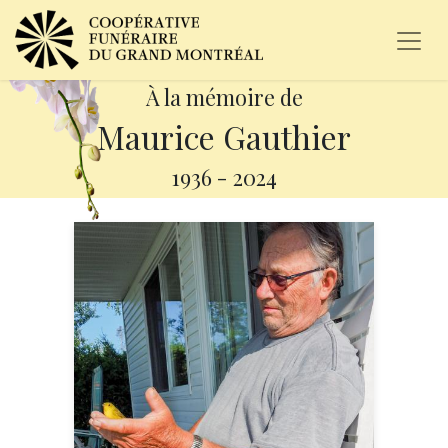
À la mémoire de
Maurice Gauthier
1936
-
2024