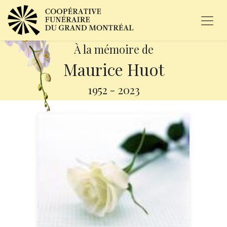
À la mémoire de
Maurice Huot
1952
-
2023