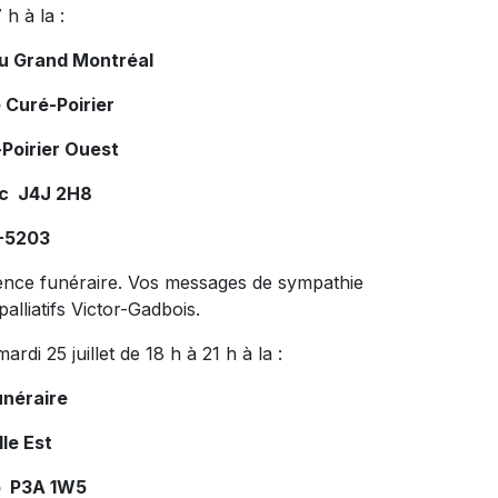
h à la :
du Grand Montréal
 Curé-Poirier
Poirier Ouest
ec J4J 2H8
7-5203
dence funéraire. Vos messages de sympathie
alliatifs Victor-Gadbois.
i 25 juillet de 18 h à 21 h à la :
unéraire
le Est
o P3A 1W5