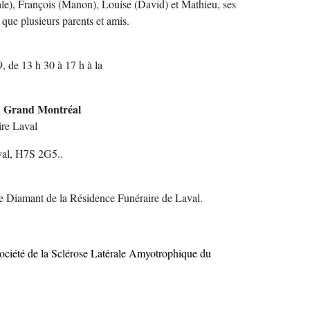
tale), François (Manon), Louise (David) et Mathieu, ses
 que plusieurs parents et amis.
, de 13 h 30 à 17 h à la
u Grand Montréal
ire Laval
val, H7S 2G5..
alle Diamant de la Résidence Funéraire de Laval.
ociété de la Sclérose Latérale Amyotrophique du