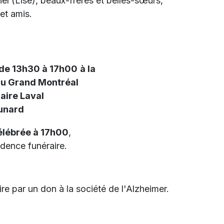
el (Lise), beaux-frères et belles-sœurs,
et amis.
, de 13h30 à 17h00
à la
du Grand Montréal
aire Laval
Cunard
élébrée à 17h00
,
idence funéraire.
e par un don à la société de l'Alzheimer.