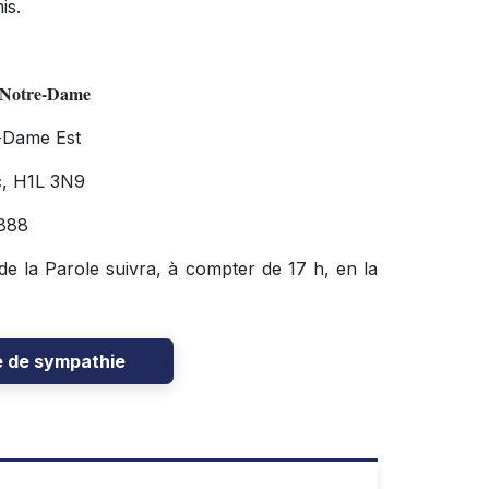
is.
e Notre-Dame
-Dame Est
c, H1L 3N9
888
 de la Parole suivra, à compter de 17 h, en la
e de sympathie