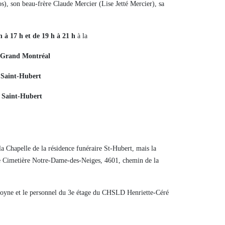
, son beau-frère Claude Mercier (Lise Jetté Mercier), sa
 à 17 h et de 19 h à 21 h
à la
u Grand Montréal
 Saint-Hubert
à Saint-Hubert
 Chapelle de la résidence funéraire St-Hubert, mais la
re Cimetière Notre-Dame-des-Neiges, 4601, chemin de la
emoyne et le personnel du 3e étage du CHSLD Henriette-Céré