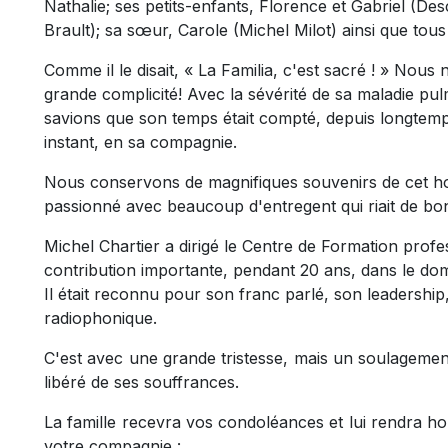
Nathalie; ses petits-enfants, Florence et Gabriel (D
Brault); sa sœur, Carole (Michel Milot) ainsi que tou
Comme il le disait, « La Familia, c'est sacré ! » Nou
grande complicité! Avec la sévérité de sa maladie p
savions que son temps était compté, depuis longtem
instant, en sa compagnie.
Nous conservons de magnifiques souvenirs de cet hom
passionné avec beaucoup d'entregent qui riait de b
Michel Chartier a dirigé le Centre de Formation profe
contribution importante, pendant 20 ans, dans le do
Il était reconnu pour son franc parlé, son leadership
radiophonique.
C'est avec une grande tristesse, mais un soulagement 
libéré de ses souffrances.
La famille recevra vos condoléances et lui rendra ho
votre compagnie :