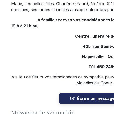
Marie, ses belles-filles: Charlène (Yann), Noémie (Fél
cousines, ses tantes et oncles ainsi que plusieurs par
La famille recevra vos condoléances le m
19 h à 21 h au;
Centre Funéraire de
435 rue Saint
Napierville Qc
Tél 450 245
Au lieu de fleurs,
vos témoignages de sympathie peuve
Maladies du Coeur 
Écrire un messag
Messages de sympathie