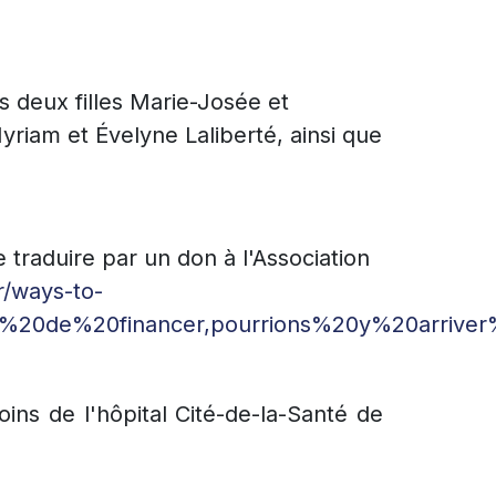
es deux filles Marie-Josée et
yriam et Évelyne Laliberté, ainsi que
raduire par un don à l'Association
r/ways-to-
t%20de%20financer,pourrions%20y%20arrive
oins de l'hôpital Cité-de-la-Santé de