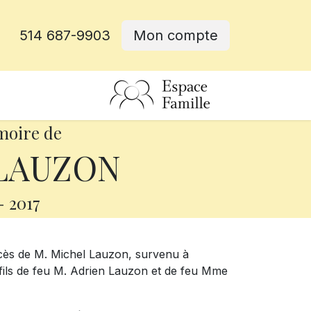
514 687-9903
Mon compte
rative
moire de
 LAUZON
-
2017
cès de M. Michel Lauzon, survenu à
 le fils de feu M. Adrien Lauzon et de feu Mme