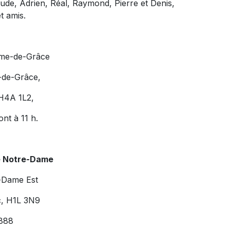
laude, Adrien, Réal, Raymond, Pierre et Denis,
t amis.
ame-de-Grâce
-de-Grâce,
H4A 1L2,
ont à 11 h.
e Notre-Dame
-Dame Est
c, H1L 3N9
888