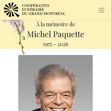
À la mémoire de
Michel Paquette
1955
-
2026