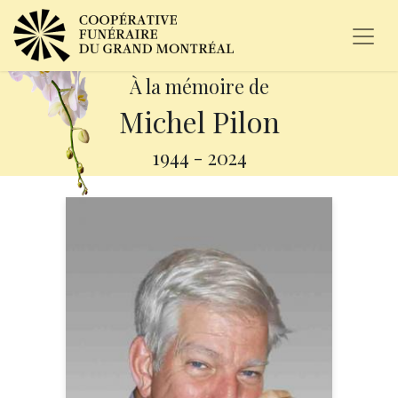
À la mémoire de
Michel Pilon
1944
-
2024